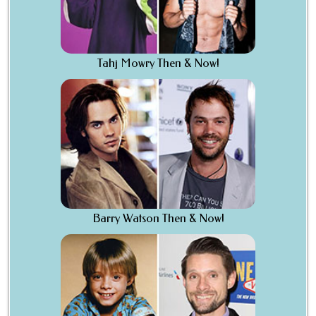
Tahj Mowry Then & Now!
Barry Watson Then & Now!