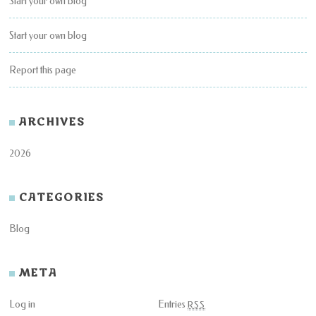
Start your own blog
Start your own blog
Report this page
ARCHIVES
2026
CATEGORIES
Blog
META
Log in
Entries
RSS